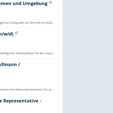
Bremen und Umgebung
Für unseren Standort in Bremen suchen wir Sie zum nächstmöglichen Zeitpunkt als Vertrieb im Außendienst (m/w/d) – Bremen und UmgebungAVTOSPED ist ein etabliertes Unternehmen mit 30 Jahren Erfahrung im internationalen Güterverkehr. Unser Fokus liegt a
m/w/d)
Armbruster Engineering GmbH & Co. KG plant und entwickelt intelligente Arbeitsplätze für die manuelle Produktion in der industriellen Umgebung großer und mittlerer Unternehmen. Spezialisiert ist das Unternehmen auf die Entwicklung und Installation vo
ufmann /
Organisationstalent gesucht – werden Sie Teil eines traditionsreichen Familienunternehmens Sie arbeiten gerne strukturiert, behalten auch bei mehreren Aufgaben den Überblick und haben Freude am Kundenkontakt? Dann erwartet Sie bei uns eine abwechslun
es Representative -