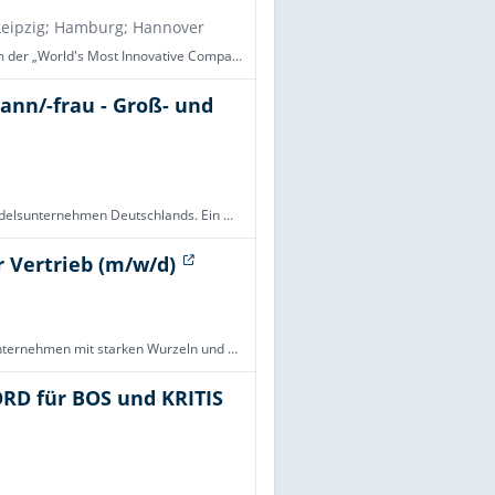
 Leipzig; Hamburg; Hannover
Als deutsche Tochterfirma der KEYENCE CORPORATION, einem der „World's Most Innovative Companies“ (Forbes), bieten wir innovative Produkte im Bereich Industrie 4.0 und Digitalisierung wie Mikroskop-Systeme, industrielle Mess- und Automatisierungstechn
ann/-frau - Groß- und
Die BÄHR Gruppe ist eines der größten Verpackungsmittelhandelsunternehmen Deutschlands. Ein mittelständisches Familienunternehmen aus Bremen mit rund 160 Mitarbeiterinnen und Mitarbeitern, 67.000 m² Logistikfläche und eigenem Lkw-Fuhrpark. Was uns an
 Vertrieb (m/w/d)
Hansa Holz Wilhelm Krüger GmbH ist ein familiengeführtes Unternehmen mit starken Wurzeln und klarem Blick in die Zukunft. Mit drei Standorten im Norden beliefern wir Handel, Handwerk und Industrie mit einem umfangreichen Sortiment an Holz, Holzwerkst
RD für BOS und KRITIS