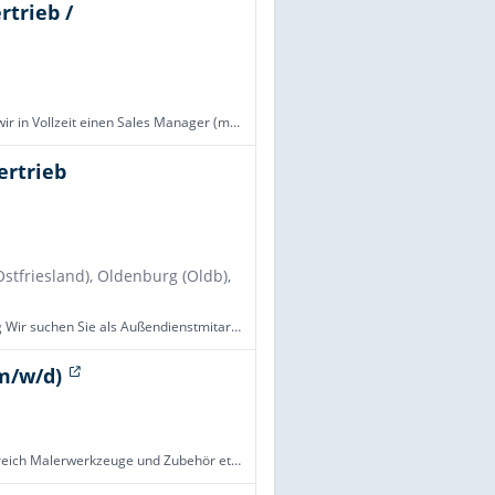
rtrieb /
Für unsere Gesellschaft mit Hauptsitz in Königswinter suchen wir in Vollzeit einen Sales Manager (m⁠/⁠w⁠/⁠d) Technischer Vertrieb / Norddeutschland DSB Säurebau GmbH ist Spezialanbieter für Systeme, die Umwelt und Produktionsanlagen vor Säuren, Lauge
ertrieb
tfriesland), Oldenburg (Oldb),
Außendienstmitarbeiter (m/w/d) Vertrieb Krankenversicherung Wir suchen Sie als Außendienstmitarbeiter (m/w/d) im Vertrieb. Gestalten Sie Ihren Vertriebserfolg dort, wo Sie zu Hause sind: Ihr Vertriebsgebiet wird individuell auf Ihren Wohnort abgestim
m/w/d)
Die Firma Schuller Eh'klar hat sich als Qualitätslieferant im Bereich Malerwerkzeuge und Zubehör etabliert. Die langfristige Unternehmensstrategie zeichnet sich durch „Management by Family“ aus. Unser straffes Sortiment unter Berücksichtigung von Pre