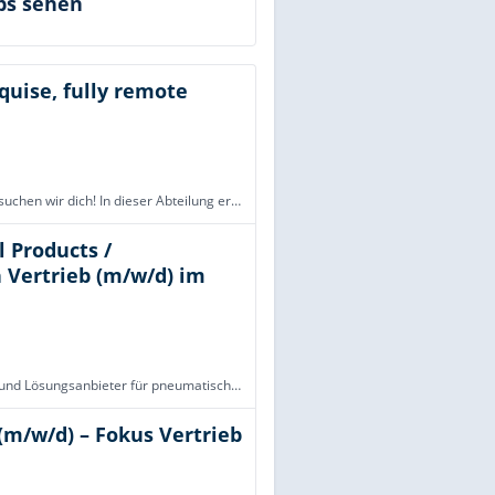
bs sehen
quise, fully remote
Für unsere offene Position als Mitarbeiter im Vertrieb (d/m/w) suchen wir dich! In dieser Abteilung ermöglichen wir unseren Kund:innen ein unvergleichliches online Autokauf-Erlebnis. Wir als Autohero, der innovative Online Shop für geprüfte Gebrauch
l Products /
Vertrieb (m/w/d) im
Die SMC Deutschland GmbH ist führender Hersteller, Partner und Lösungsanbieter für pneumatische und elektrische Automatisierungstechnik. Das Unternehmen gehört zur SMC Corporation mit weltweit fast 21.000 Mitarbeitenden. Auf dem japanischen Aktienmar
(m/w/d) – Fokus Vertrieb