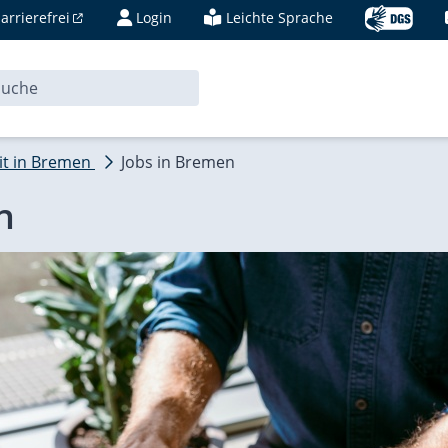
Zur Deu
rrierefrei
Login
Leichte Sprache
it in Bremen
Jobs in Bremen
n