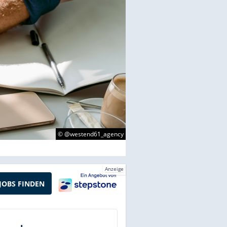
© @westend61_agency
Anzeige
JOBS FINDEN