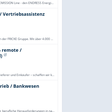
Die ZERO EMISSION LINE: Mit der innovativen ENDRESS ZERO EMISSION Line - den ENDRESS Energiespeichern - haben Sie die leise, aber leistungsstarke Lösung. Lithiumbatterien mit hohen Lade-/Entladezyklen versorgen Ihre Verbraucher zuverlässig, leise und
/ Vertriebsassistenz
Abwechslungsreich, digital und fortschrittlich: So arbeiten wir in der FRICKE Gruppe. Mit über 4.000 Mitarbeitenden - verteilt auf 107 Standorte in 28 Ländern – ist unser gemeinsames Ziel, unseren Kunden hochwertige Ersatzteile, hervorragende Maschin
% remote /
)
Mit techpilot.com – unserer digitalen Vertriebsplattform für Zulieferer und Einkäufer – schaffen wir komplette Markttransparenz. Als Grown-Up mit fast 25 Jahren Erfahrung und 35 Mitarbeitenden in unserer Zentrale in München ist es unser Ziel, optimal
trieb / Bankwesen
Wie sieht deine perfekte Karriere aus? Wenn du danach strebst, berufliche Herausforderungen in nachhaltiger und technologisch fortschrittlicher Weise zu meistern, dann lies weiter. Unsere Mission ist es, Menschen durch innovative Finanzdienstleistung