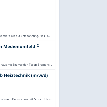
Livir Head Spa ist ein modernes Wellness- und Kopfspa-Konzept mit Fokus auf Entspannung, Hair- Care-Rituale und ganzheitliche Wohlfühlerlebnisse. Wir schaffen Momente der Ruhe und ein Ambiente, in dem Körper und Geist auftanken. Zur Verstärkung unser
im Medienumfeld
Wir sind ein etabliertes, inhabergeführtes Medien- und Verlagshaus mit Sitz vor den Toren Bremens – seit 40 Jahren am Markt und auf Wachstumskurs. Unser Fokus: hochwertige Publikationen, Standortmarketing und digitale Kommunikationslösungen für Wirts
eb Heiztechnik (m/w/d)
Junior Sales Manager / Trainee Vertrieb Heiztechnik (m/w/d) Großraum Bremerhaven & Stade Unternehmen: Vaillant Deutschland GmbH & Co. KG | Standort: Bremen | Land: Deutschland Wir sorgen für ein besseres Klima. In jedem Zuhause und unserer Umwelt. Di